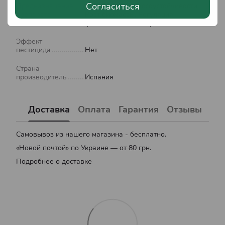
Согласиться
Предназначение
Повышение стрессоустойчивости,
препарата
Рост биомассы, Регуляция
физиологических процессов
Эффект
пестицида
Нет
Страна
производитель
Испания
Доставка
Оплата
Гарантия
Отзывы
Самовывоз из нашего магазина - бесплатно.
«Новой почтой» по Украине — от 80 грн.
Подробнее о доставке