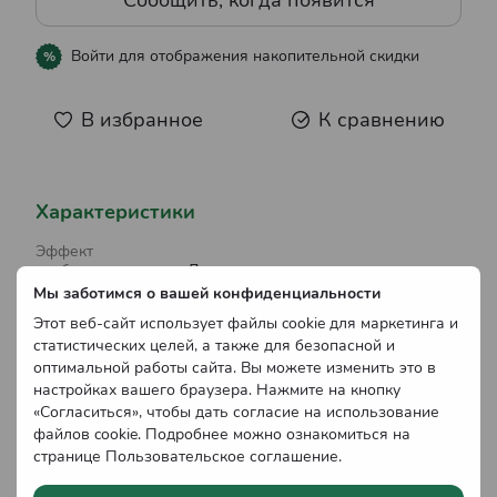
Сообщить, когда появится
Войти
для отображения накопительной скидки
%
В избранное
К сравнению
Характеристики
Эффект
удобрения
Да
Мы заботимся о вашей конфиденциальности
Препаративная
Этот веб-сайт использует файлы cookie для маркетинга и
форма
Водная суспензия
статистических целей, а также для безопасной и
оптимальной работы сайта. Вы можете изменить это в
Эффект
настройках вашего браузера. Нажмите на кнопку
преодоления
стрессовых
«Согласиться», чтобы дать согласие на использование
факторов
Да
файлов cookie. Подробнее можно ознакомиться на
странице
Пользовательское соглашение
.
Объем
5 л