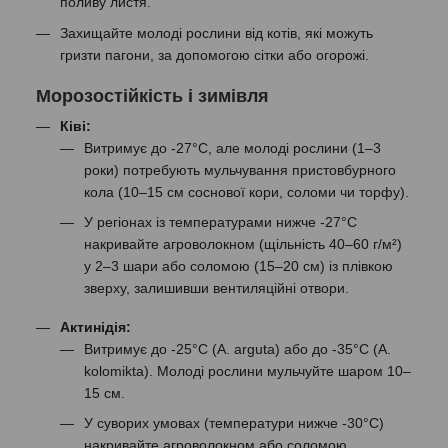
поливу листя.
Захищайте молоді рослини від котів, які можуть
гризти пагони, за допомогою сітки або огорожі.
Морозостійкість і зимівля
Ківі:
Витримує до -27°C, але молоді рослини (1–3
роки) потребують мульчування пристовбурного
кола (10–15 см соснової кори, соломи чи торфу).
У регіонах із температурами нижче -27°C
накривайте агроволокном (щільність 40–60 г/м²)
у 2–3 шари або соломою (15–20 см) із плівкою
зверху, залишивши вентиляційні отвори.
Актинідія:
Витримує до -25°C (A. arguta) або до -35°C (A.
kolomikta). Молоді рослини мульчуйте шаром 10–
15 см.
У суворих умовах (температури нижче -30°C)
накривайте агроволокном або соломою.