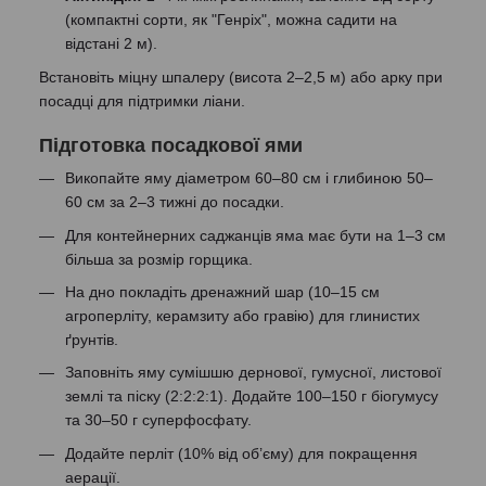
(компактні сорти, як "Генріх", можна садити на
відстані 2 м).
Встановіть міцну шпалеру (висота 2–2,5 м) або арку при
посадці для підтримки ліани.
Підготовка посадкової ями
Викопайте яму діаметром 60–80 см і глибиною 50–
60 см за 2–3 тижні до посадки.
Для контейнерних саджанців яма має бути на 1–3 см
більша за розмір горщика.
На дно покладіть дренажний шар (10–15 см
агроперліту, керамзиту або гравію) для глинистих
ґрунтів.
Заповніть яму сумішшю дернової, гумусної, листової
землі та піску (2:2:2:1). Додайте 100–150 г біогумусу
та 30–50 г суперфосфату.
Додайте перліт (10% від об’єму) для покращення
аерації.