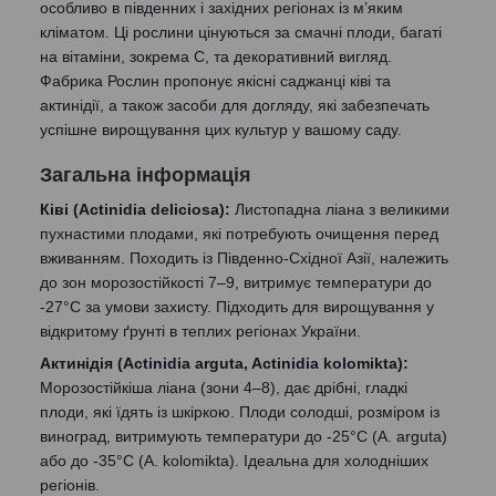
особливо в південних і західних регіонах із м’яким
кліматом. Ці рослини цінуються за смачні плоди, багаті
на вітаміни, зокрема С, та декоративний вигляд.
Фабрика Рослин пропонує якісні саджанці ківі та
актинідії, а також засоби для догляду, які забезпечать
успішне вирощування цих культур у вашому саду.
Загальна інформація
Ківі (Actinidia deliciosa):
Листопадна ліана з великими
пухнастими плодами, які потребують очищення перед
вживанням. Походить із Південно-Східної Азії, належить
до зон морозостійкості 7–9, витримує температури до
-27°C за умови захисту. Підходить для вирощування у
відкритому ґрунті в теплих регіонах України.
Актинідія (Actinidia arguta, Actinidia kolomikta):
Морозостійкіша ліана (зони 4–8), дає дрібні, гладкі
плоди, які їдять із шкіркою. Плоди солодші, розміром із
виноград, витримують температури до -25°C (A. arguta)
або до -35°C (A. kolomikta). Ідеальна для холодніших
регіонів.