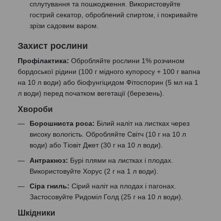
сплутування та пошкодження. Використовуйте
гострий секатор, оброблений спиртом, і покривайте
зрізи садовим варом.
Захист рослини
Профілактика:
Обробляйте рослини 1% розчином
бордоської рідини (100 г мідного купоросу + 100 г вапна
на 10 л води) або біофунгіцидом Фітоспорин (5 мл на 1
л води) перед початком вегетації (березень).
Хвороби
Борошниста роса:
Білий наліт на листках через
високу вологість. Обробляйте Світч (10 г на 10 л
води) або Тіовіт Джет (30 г на 10 л води).
Антракноз:
Бурі плями на листках і плодах.
Використовуйте Хорус (2 г на 1 л води).
Сіра гниль:
Сірий наліт на плодах і пагонах.
Застосовуйте Ридоміл Голд (25 г на 10 л води).
Шкідники