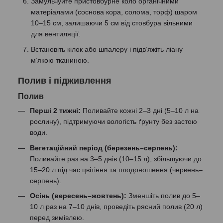
Замульчуйте пристовбурне коло органічними
матеріалами (соснова кора, солома, торф) шаром
10–15 см, залишаючи 5 см від стовбура вільними
для вентиляції.
Встановіть кілок або шпалеру і підв’яжіть ліану
м’якою тканиною.
Полив і підживлення
Полив
Перші 2 тижні:
Поливайте кожні 2–3 дні (5–10 л на
рослину), підтримуючи вологість ґрунту без застою
води.
Вегетаційний період (березень–серпень):
Поливайте раз на 3–5 днів (10–15 л), збільшуючи до
15–20 л під час цвітіння та плодоношення (червень–
серпень).
Осінь (вересень–жовтень):
Зменшіть полив до 5–
10 л раз на 7–10 днів, проведіть рясний полив (20 л)
перед зимівлею.