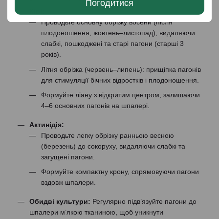
Погодитися
Ківі:
Проводьте основну обрізку восени (після
плодоношення, жовтень–листопад), видаляючи
слабкі, пошкоджені та старі пагони (старші 3
років).
Літня обрізка (червень–липень): прищіпка пагонів
для стимуляції бічних відростків і плодоношення.
Формуйте ліану з відкритим центром, залишаючи
4–6 основних пагонів на шпалері.
Актинідія:
Проводьте легку обрізку ранньою весною
(березень) до сокоруху, видаляючи слабкі та
загущені пагони.
Формуйте компактну крону, спрямовуючи пагони
вздовж шпалери.
Обидві культури:
Регулярно підв’язуйте пагони до
шпалери м’якою тканиною, щоб уникнути