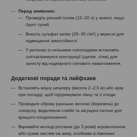
Перед зимівлею:
Проведіть рясний полив (15–20 л) у жовтні, якщо
ґрунт сухий.
Внесіть сульфат калію (20–30 г/м²) у вересні для
підвищення зимостійкості.
У регіонах із сильними снігопадами встановіть
снігозатримуючі конструкції (щитки, сітки) для
захисту від надмірного снігового навантаження.
Додаткові поради та лайфхаки
Встановіть міцну шпалеру (висота 2–2,5 м) або арку
при посадці, щоб підтримувати ліану та її плоди.
Проводьте обрізку ранньою весною (березень) до
сокоруху, видаляючи слабкі та загущені пагони для
кращого плодоношення.
Вкривайте молоді рослини (до 3 років) агроволокном
або сухим листям на зиму, особливо в північних