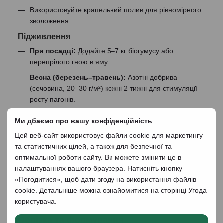
Використовуйте крапельний полив для рівномірного
зволоження.
Підживлення
При посадці:
Додайте 5–7 кг біогумусу або
перепрілого гною в яму.
Весна (березень–травень):
Азотні добрива
(сечовина, 20–30 г/м²) кожні 2 тижні для стимуляції
росту пагонів.
Літо (червень–серпень):
Калійно-фосфорні
Ми дбаємо про вашу конфіденційність
добрива (суперфосфат, 30–40 г/м²; сульфат калію,
Цей веб-сайт використовує файли cookie для маркетингу
20–30 г/м²) для підтримки цвітіння та плодоношення.
та статистичних цілей, а також для безпечної та
Осінь (вересень):
Калійні добрива (сульфат калію,
оптимальної роботи сайту. Ви можете змінити це в
20–30 г/м²) для підвищення зимостійкості.
налаштуваннях вашого браузера. Натисніть кнопку
Біостимулятори:
Ізабіон (25 мл на 10 л води) або
«Погодитися», щоб дати згоду на використання файлів
Циркон (1 мл на 10 л води) як фоліарний розпил
cookie. Детальніше можна ознайомитися на сторінці
Угода
кожні 10–14 днів у період вегетації.
користувача
.
Обрізка та формування