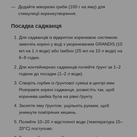
Додайте мікоризні гриби (100 г на яму) для
стимуляції коренеутворення.
Посадка саджанця
Для саджанців із відкритою кореневою системою
замочіть корені у воді з укорінювачем GRANDIS (10
мл на 1 л води) або Ізабіон (25 мл на 10 л води) на
6–8 годин.
Для контейнерних саджанців полийте ґрунт за 1–2
години до посадки (1–2 л води).
Створіть горбик із ґрунтової суміші в центрі ями.
Розправте корені саджанця, розмістіть так, щоб
коренева шийка була на рівні ґрунту.
Засипте яму ґрунтом, ущільніть руками, щоб
уникнути повітряних кишень.
Полийте 10–20 л відстояної води (температура 15–
20°C) поступово.