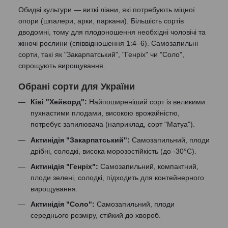
Обидві культури — виткі ліани, які потребують міцної
опори (шпалери, арки, паркани). Більшість сортів
дводомні, тому для плодоношення необхідні чоловічі та
жіночі рослини (співвідношення 1:4–6). Самозапильні
сорти, такі як "Закарпатський", "Генріх" чи "Соло",
спрощують вирощування.
Обрані сорти для України
Ківі "Хейворд":
Найпоширеніший сорт із великими
пухнастими плодами, високою врожайністю,
потребує запилювача (наприклад, сорт "Матуа").
Актинідія "Закарпатський":
Самозапильний, плоди
дрібні, солодкі, висока морозостійкість (до -30°C).
Актинідія "Генріх":
Самозапильний, компактний,
плоди зелені, солодкі, підходить для контейнерного
вирощування.
Актинідія "Соло":
Самозапильний, плоди
середнього розміру, стійкий до хвороб.