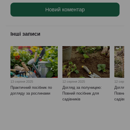
Новий коментар
Інші записи
13 серпня 2025
12 серпня 2025
12 серпня
Практичний посібник по
Догляд за полуницею:
Догляд 
догляду за рослинами
Повний посібник для
Повний п
садівників
садівник