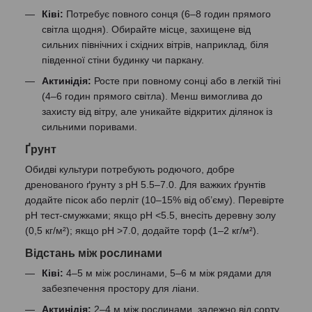
Ківі:
Потребує повного сонця (6–8 годин прямого
світла щодня). Обирайте місце, захищене від
сильних північних і східних вітрів, наприклад, біля
південної стіни будинку чи паркану.
Актинідія:
Росте при повному сонці або в легкій тіні
(4–6 годин прямого світла). Менш вимоглива до
захисту від вітру, але уникайте відкритих ділянок із
сильними поривами.
Ґрунт
Обидві культури потребують родючого, добре
дренованого ґрунту з pH 5.5–7.0. Для важких ґрунтів
додайте пісок або перліт (10–15% від об’єму). Перевірте
pH тест-смужками; якщо pH <5.5, внесіть деревну золу
(0,5 кг/м²); якщо pH >7.0, додайте торф (1–2 кг/м²).
Відстань між рослинами
Ківі:
4–5 м між рослинами, 5–6 м між рядами для
забезпечення простору для ліани.
Актинідія:
2–4 м між рослинами, залежно від сорту