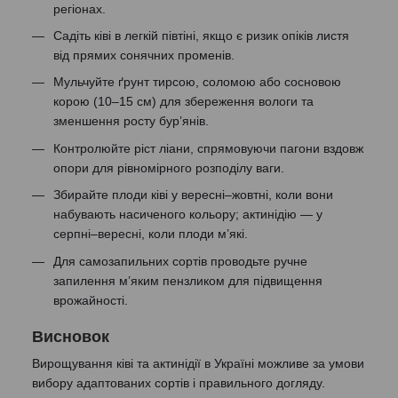
регіонах.
Садіть ківі в легкій півтіні, якщо є ризик опіків листя
від прямих сонячних променів.
Мульчуйте ґрунт тирсою, соломою або сосновою
корою (10–15 см) для збереження вологи та
зменшення росту бур’янів.
Контролюйте ріст ліани, спрямовуючи пагони вздовж
опори для рівномірного розподілу ваги.
Збирайте плоди ківі у вересні–жовтні, коли вони
набувають насиченого кольору; актинідію — у
серпні–вересні, коли плоди м’які.
Для самозапильних сортів проводьте ручне
запилення м’яким пензликом для підвищення
врожайності.
Висновок
Вирощування ківі та актинідії в Україні можливе за умови
вибору адаптованих сортів і правильного догляду.