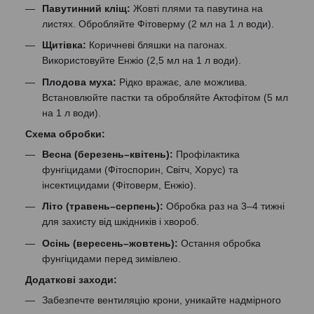
Павутинний кліщ:
Жовті плями та павутина на
листях. Обробляйте Фітоверму (2 мл на 1 л води).
Щитівка:
Коричневі бляшки на пагонах.
Використовуйте Енжіо (2,5 мл на 1 л води).
Плодова муха:
Рідко вражає, але можлива.
Встановлюйте пастки та обробляйте Актофітом (5 мл
на 1 л води).
Схема обробки:
Весна (березень–квітень):
Профілактика
фунгіцидами (Фітоспорин, Світч, Хорус) та
інсектицидами (Фітоверм, Енжіо).
Літо (травень–серпень):
Обробка раз на 3–4 тижні
для захисту від шкідників і хвороб.
Осінь (вересень–жовтень):
Остання обробка
фунгіцидами перед зимівлею.
Додаткові заходи:
Забезпечте вентиляцію крони, уникайте надмірного