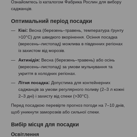
Ознайомтесь із каталогом Фабрика Рослин для вибору
саджанців.
Оптимальний період посадки
Ківі:
Весна (березень–травень, температура ґрунту
>10°C) для швидкого вкорінення. Осіння посадка
(вересень–листопад) можлива в південних регіонах
із захистом від морозів.
Актинідія:
Весна (березень–травень) або осінь
(вересень–листопад) за умови мульчування та
укриття в холодних регіонах.
Літня посадка:
Допустима для контейнерних
саджанців за умови регулярного поливу (2–3 л кожні
2–3 дні) і захисту від спеки (>30°C).
Перед посадкою перевірте прогноз погоди на 7–10 днів,
щоб уникнути заморозків або сильної спеки.
Вибір місця для посадки
Освітлення