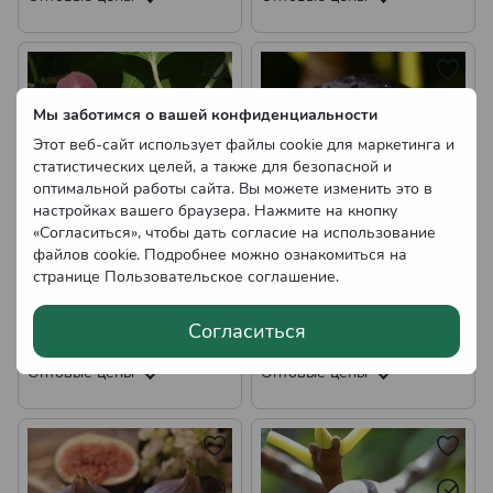
Мы заботимся о вашей конфиденциальности
Этот веб-сайт использует файлы cookie для маркетинга и
статистических целей, а также для безопасной и
оптимальной работы сайта. Вы можете изменить это в
настройках вашего браузера. Нажмите на кнопку
«Согласиться», чтобы дать согласие на использование
файлов cookie. Подробнее можно ознакомиться на
Саженцы Инжира
Саженцы инжира Руж де
странице
Пользовательское соглашение
.
Коричневый турецкий
Бордо (однолетний)
(однолетний)
130.00 грн
130.00 грн
Согласиться
Нет в наличии
Нет в наличии
Оптовые цены
Оптовые цены