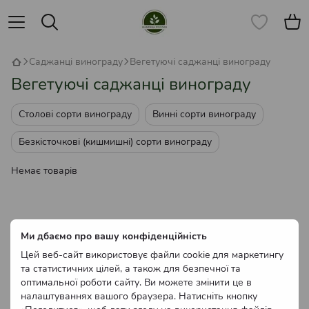
Саджанці винограду
Вегетуючі саджанці винограду
Вегетуючі саджанці винограду
Столові сорти винограду
Винні сорти винограду
Безкісточкові (кишмишні) сорти винограду
Немає товарів
Ми дбаємо про вашу конфіденційність
Цей веб-сайт використовує файли cookie для маркетингу
та статистичних цілей, а також для безпечної та
оптимальної роботи сайту. Ви можете змінити це в
налаштуваннях вашого браузера. Натисніть кнопку