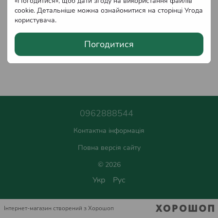
«Погодитися», щоб дати згоду на використання файлів
cookie. Детальніше можна ознайомитися на сторінці
Угода
користувача
.
Погодитися
0962888544
Контактна інформація
Повна версія сайту
© 2026
Укр
Рус
Інтернет-магазин створений з Хорошоп