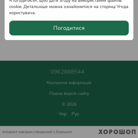
«Погодитися», щоб дати згоду на використання файлів
cookie. Детальніше можна ознайомитися на сторінці
Угода
користувача
.
Погодитися
0962888544
Контактна інформація
Повна версія сайту
© 2026
Укр
Рус
Інтернет-магазин створений з Хорошоп