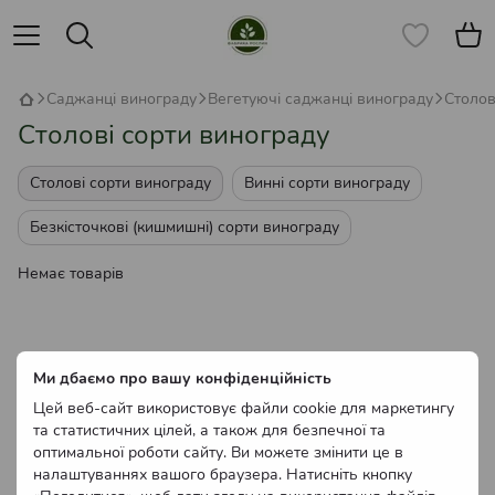
Саджанці винограду
Вегетуючі саджанці винограду
Столов
Столові сорти винограду
Столові сорти винограду
Винні сорти винограду
Безкісточкові (кишмишні) сорти винограду
Немає товарів
Ми дбаємо про вашу конфіденційність
Цей веб-сайт використовує файли cookie для маркетингу
та статистичних цілей, а також для безпечної та
оптимальної роботи сайту. Ви можете змінити це в
налаштуваннях вашого браузера. Натисніть кнопку