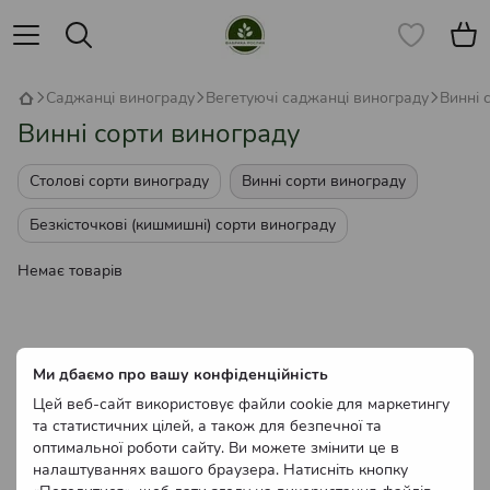
Саджанці винограду
Вегетуючі саджанці винограду
Винні 
Винні сорти винограду
Столові сорти винограду
Винні сорти винограду
Безкісточкові (кишмишні) сорти винограду
Немає товарів
Ми дбаємо про вашу конфіденційність
Цей веб-сайт використовує файли cookie для маркетингу
та статистичних цілей, а також для безпечної та
оптимальної роботи сайту. Ви можете змінити це в
налаштуваннях вашого браузера. Натисніть кнопку