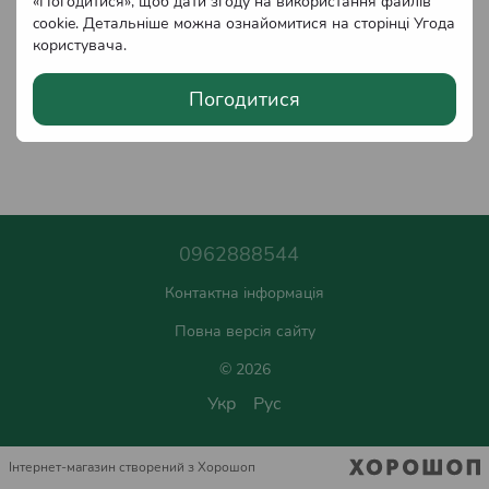
«Погодитися», щоб дати згоду на використання файлів
cookie. Детальніше можна ознайомитися на сторінці
Угода
користувача
.
Погодитися
0962888544
Контактна інформація
Повна версія сайту
© 2026
Укр
Рус
Інтернет-магазин створений з Хорошоп