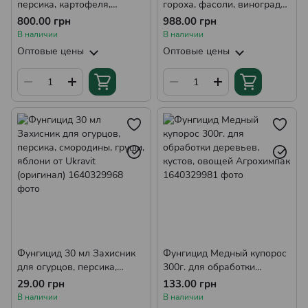
персика, картофеля,
гороха, фасоли, винограда,
томатов, яблони, груши,
роз, томатов, огурцов,
800.00 грн
988.00 грн
моркови, Syngenta
клубники от Syngenta
В наличии
В наличии
(оригинал)
Оптовые цены
Оптовые цены
Фунгицид 30 мл Захисник
Фунгицид Медный купорос
для огурцов, персика,
300г. для обработки
смородины, груши, яблони
деревьев, кустов, овощей
29.00 грн
133.00 грн
от Ukravit (оригинал)
Агрохимпак
В наличии
В наличии