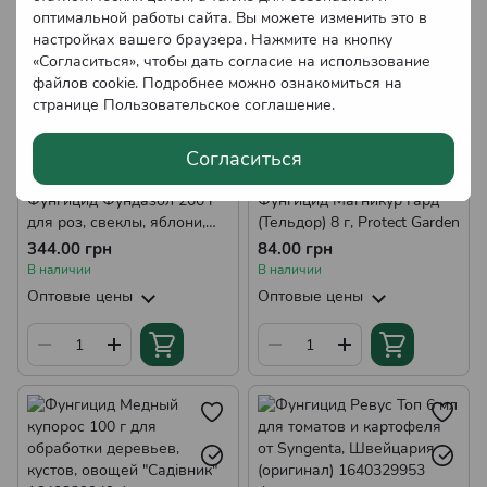
оптимальной работы сайта. Вы можете изменить это в
настройках вашего браузера. Нажмите на кнопку
«Согласиться», чтобы дать согласие на использование
файлов cookie. Подробнее можно ознакомиться на
странице
Пользовательское соглашение
.
Согласиться
Фунгицид Фундазол 200 г
Фунгицид Магникур Гард
для роз, свеклы, яблони,
(Тельдор) 8 г, Protect Garden
земляники, винограда
344.00 грн
84.00 грн
В наличии
В наличии
Оптовые цены
Оптовые цены