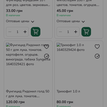
Фунгицид Фундазим 10 г
Фитоспорин 200 г для
для роз, цветов, зерновых
цветов, томатов, огурцов,
культур от Ukravit
комнатеых растений,
33.00 грн
45.00 грн
(оригинал)
Киссон
В наличии
В наличии
Оптовые цены
Оптовые цены
Фунгицид Ридомил голд 50
Трихофит 1.0 л
г для лука, томатов,
картофеля, огурцов,
120.00 грн
80.00 грн
винограда, табака Syngenta
В наличии
В наличии