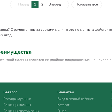
Назад
1
2
Вперед
Показать все
зона? С ремонтантными сортами малины это не мечты, а действите
х ягод.
реимущества
нтной малины является ее двойное плодоношение – в начале лета 
т особых условий;
езона, то таким образом вы можете предотвратить распространени
сокой морозостойкостью;
Каталог
Клиентам
обычная, поэтому она хорошо ладит с другими культурами.
Рассада клубники
Вход в личный кабинет
Саженцы малины
Каталог
Саженцы экзотических
О нас