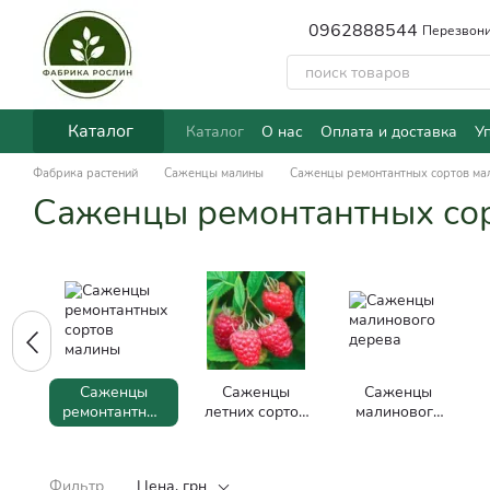
Перейти к основному контенту
0962888544
Перезвони
Каталог
Каталог
О нас
Оплата и доставка
У
Фабрика растений
Саженцы малины
Саженцы ремонтантных сортов ма
Саженцы ремонтантных со
Саженцы
Саженцы
Саженцы
ремонтантных
летних сортов
малинового
сортов
малины
дерева
малины
Фильтр
Цена, грн