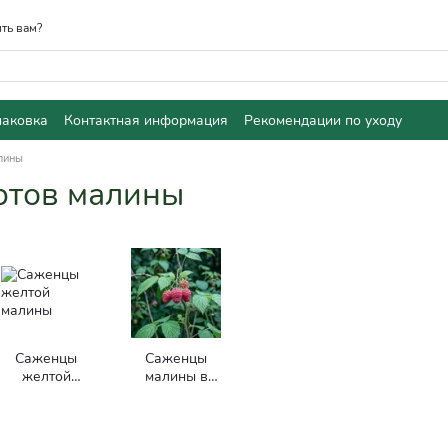
ть вам?
паковка
Контактная информация
Рекомендации по уходу
лины
ртов малины
Саженцы
Саженцы
желтой
малины в
малины
касете