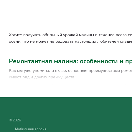
Хотите получать обильный урожай
малины
в течение всего се
осени, что не может не радовать настоящих любителей сладки
Ремонтантная малина: особенности и п
Как мы уже упоминали выше, основным преимуществом ремонта
имеют ряд и других преимуществ:
ремонтантная клубника неприхотлива в уходе и не требуе
поскольку плодоносящие побеги можно срезать в конце с
большинство сортов ремонтантной малины отличаются вы
ремонтантная малина не разрастается в таких темпах как 
© 2026
Мобильная версия