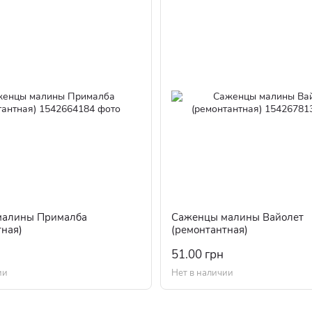
малины Прималба
Саженцы малины Вайолет
тная)
(ремонтантная)
51.00 грн
ии
Нет в наличии