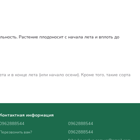
льность. Растение плодоносит с начала лета и вплоть до
и в конце лета (или начало осени). Кроме того, такие сорта
е вредителей;
Контактная информация
0962888544
0962888544
0962888544
Перезвонить вам?