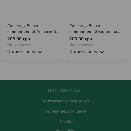
Саженцы Вишни
Саженцы Вишни
колоновидной Ашинский
колоновидной Королева
Гибрид (ранняя)
(поздняя)
205.00 грн
200.00 грн
Нет в наличии
Нет в наличии
Оптовые цены
Оптовые цены
0962888544
Контактная информация
Полная версия сайта
© 2026
Укр
Рус