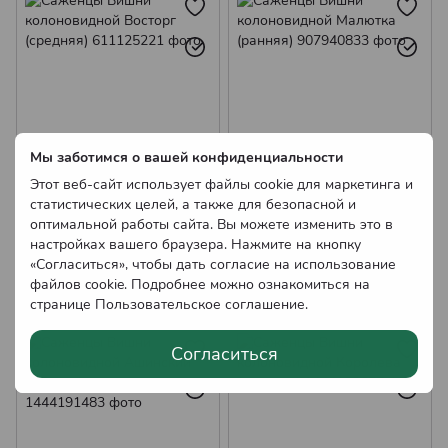
Саженцы колоновидного Абрикоса
Мы заботимся о вашей конфиденциальности
Этот веб-сайт использует файлы cookie для маркетинга и
Саженцы Вишни
Саженцы Вишни
статистических целей, а также для безопасной и
колоновидной Восторг
колоновидной Малютка
оптимальной работы сайта. Вы можете изменить это в
(средняя)
(ранняя)
195.00 грн
200.00 грн
настройках вашего браузера. Нажмите на кнопку
Нет в наличии
Нет в наличии
«Согласиться», чтобы дать согласие на использование
Оптовые цены
Оптовые цены
файлов cookie. Подробнее можно ознакомиться на
странице
Пользовательское соглашение
.
Согласиться