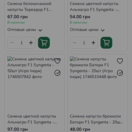
Семена белокочанной
Семена цветной капусты
капусты Тореадор F1
Альмагро F1 Syngenta -
Syngenta - 50 шт (Агро
20шт (Агро Імідж)
67.00 грн
54.00 грн
Імідж)
В наличии
В наличии
Оптовые цены
Оптовые цены
Семена цветной капусты
Семена капусты брокколи
Альмагро F1 Syngenta -
Батори F1 Syngenta - 20шт
50шт (Агро Імідж)
(Агро Імідж)
97.00 грн
48.00 грн