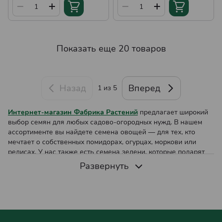
Показать еще 20 товаров
Назад
Вперед
1
из 5
Интернет-магазин Фабрика Растений
предлагает широкий
выбор семян для любых садово-огородных нужд. В нашем
ассортименте вы найдете семена овощей — для тех, кто
мечтает о собственных помидорах, огурцах, моркови или
редисах. У нас также есть семена зелени, которые подарят
вам свежие базилик, укроп, петрушку и другие пряные травы,
Развернуть
которые станут незаменимым дополнением на вашем столе.
Для любителей ярких клумб и цветников мы подготовили
большой выбор семян цветов, которые создадут цветущий
рай в саду. Если вы планируете купить семена, обращайтесь
к нам – мы готовы обеспечить вас качественным материалом,