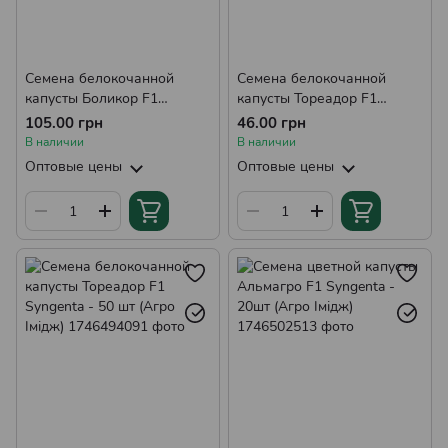
Семена белокочанной
Семена белокочанной
капусты Боликор F1
капусты Тореадор F1
Syngenta - 100шт (Агро
Syngenta - 20 шт (Агро
105.00 грн
46.00 грн
Імідж)
Імідж)
В наличии
В наличии
Оптовые цены
Оптовые цены