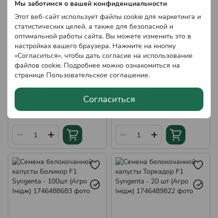
Мы заботимся о вашей конфиденциальности
Этот веб-сайт использует файлы cookie для маркетинга и
статистических целей, а также для безопасной и
оптимальной работы сайта. Вы можете изменить это в
настройках вашего браузера. Нажмите на кнопку
«Согласиться», чтобы дать согласие на использование
файлов cookie. Подробнее можно ознакомиться на
Семена капусты
Семена белокочанной
странице
Пользовательское соглашение
.
белокачанной Агрессор F1
капусты Боликор F1
Syngenta, Голландия - 20
Syngenta - 20шт (Агро
47.00 грн
49.00 грн
Согласиться
шт. (Агро Імідж)
Імідж)
В наличии
В наличии
Оптовые цены
Оптовые цены