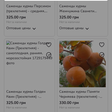
Саженцы хурмы Персимон
Саженцы хурмы
(трехлетняя) - средняя,
Жемчужина Сванети
самоплодная, сладкая
(трехлетняя) - ранняя,
325.00 грн
325.00 грн
морозоустойчивая,
Нет в наличии
Нет в наличии
самоплодная
Оптовые цены
Оптовые цены
Саженцы хурмы Голден
Саженцы хурмы Памяти
Квин (Трехлетняя) -
Черняева (трехлетняя) -
самоплодная, ранняя,
самоплодная, ранняя,
325.00 грн
330.00 грн
морозостойкая
морозостойкая
Нет в наличии
Нет в наличии