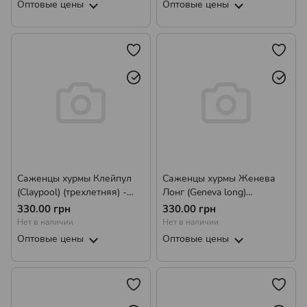
Оптовые цены
Оптовые цены
Саженцы хурмы Клейпул
Саженцы хурмы Женева
(Claypool) (трехлетняя) -
Лонг (Geneva long)
привитая, самоплодная,
(трехлетняя) - привитая,
330.00 грн
330.00 грн
ранняя, морозостойкая
самоплодная, ранняя,
Нет в наличии
Нет в наличии
морозостойкая
Оптовые цены
Оптовые цены