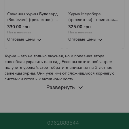
Саженцы хурмы Булевард
Хурма Медобора
(Boulevard) (трехлетняя) -
(трехлетняя) - привитая,
привитая, самоплодная,
средняя, самоплодная,
330.00 грн
325.00 грн
средняя, морозостойкая
морозостойкая
Нет в наличии
Нет в наличии
Оптовые цены
Оптовые цены
Хурма – это не только вкусная, но и полезная ягода,
способная украсить ваш сад. Если вы хотите побыстрее
получить урожай, стоит обратить внимание на 3-летние
саженцы хурмы. Они уже имеют сложившуюся корневую
систему и готовы к активному росту.
Развернуть
Преимущества 3-летних саженцев хурмы
3-летние саженцы хурмы обладают рядом преимуществ:
Быстрый старт
— благодаря развитой корневой системе
такие саженцы быстро приживаются и активно растут.
0962888544
Ранний урожай
— уже через 1-2 года после посадки