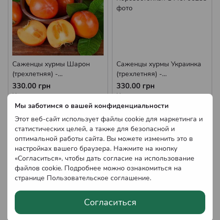
Саженцы хурмы Шарон
Саженцы хурмы Украинка
(трехлетняя) -
(трехлетняя) -
самоплодная, ранняя,
самоплодная, ранняя,
330.00 грн
330.00 грн
морозостойкая
морозостойкая
Нет в наличии
Нет в наличии
Мы заботимся о вашей конфиденциальности
Оптовые цены
Оптовые цены
Этот веб-сайт использует файлы cookie для маркетинга и
статистических целей, а также для безопасной и
оптимальной работы сайта. Вы можете изменить это в
настройках вашего браузера. Нажмите на кнопку
«Согласиться», чтобы дать согласие на использование
файлов cookie. Подробнее можно ознакомиться на
странице
Пользовательское соглашение
.
Согласиться