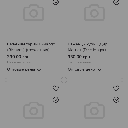
Саженцы хурмы Ричардc
Саженцы хурмы Дир
(Richards) (трехлетняя) -
Магнет (Deer Magnet)
привитая, самоплодная,
(трехлетняя) - привитая,
330.00 грн
330.00 грн
ранняя, морозостойкая
самоплодная, средняя,
Нет в наличии
Нет в наличии
морозостойкая
Оптовые цены
Оптовые цены