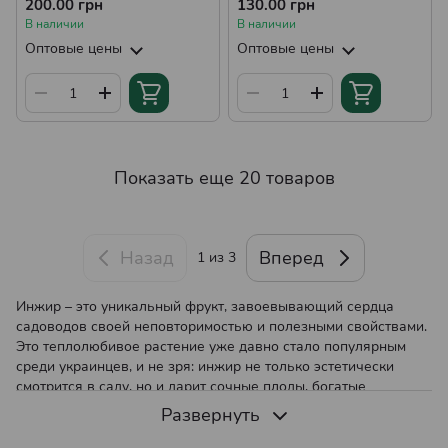
200.00 грн
130.00 грн
В наличии
В наличии
Оптовые цены
Оптовые цены
Показать еще 20 товаров
Назад
Вперед
1
из 3
Инжир – это уникальный фрукт, завоевывающий сердца
садоводов своей неповторимостью и полезными свойствами.
Это теплолюбивое растение уже давно стало популярным
среди украинцев, и не зря: инжир не только эстетически
смотрится в саду, но и дарит сочные плоды, богатые
витаминами и минералами. Если вы мечтаете о собственном
Развернуть
урожае инжира, саженцы инжира станут вашим первым
шагом к осуществлению этой мечты.