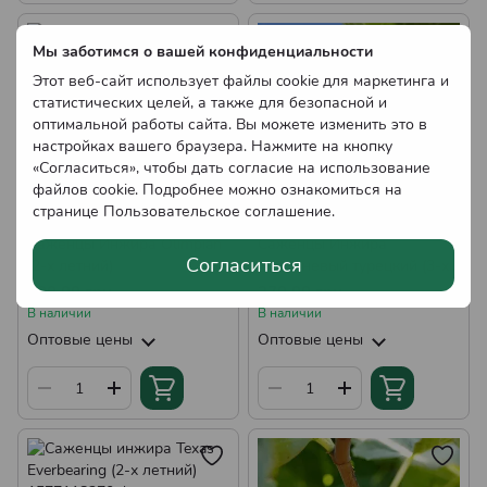
Мы заботимся о вашей конфиденциальности
Этот веб-сайт использует файлы cookie для маркетинга и
статистических целей, а также для безопасной и
оптимальной работы сайта. Вы можете изменить это в
настройках вашего браузера. Нажмите на кнопку
«Согласиться», чтобы дать согласие на использование
файлов cookie. Подробнее можно ознакомиться на
странице
Пользовательское соглашение
.
Саженцы Инжира Olimpian
Саженцы Инжира
Согласиться
(2-х летний)
Коричневый турецкий (3-х
летний)
200.00 грн
270.00 грн
В наличии
В наличии
Оптовые цены
Оптовые цены