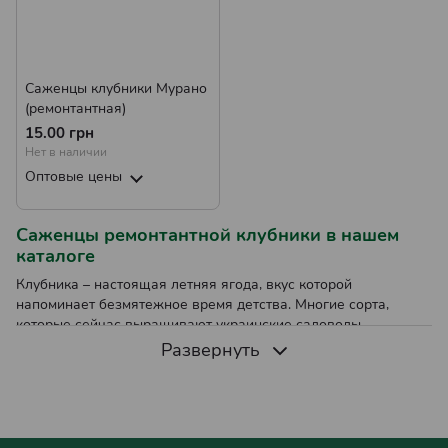
Саженцы клубники Мурано
(ремонтантная)
15.00 грн
Нет в наличии
Оптовые цены
Саженцы ремонтантной клубники в нашем
каталоге
Клубника – настоящая летняя ягода, вкус которой
напоминает безмятежное время детства. Многие сорта,
которые сейчас выращивают украинские садоводы,
отличаются высокой урожайностью. А особое внимание стоит
Развернуть
именно ремонтантная клубника.
Саженцы ремонтантной клубники плодоносят дважды в
сезон, поэтому с ними можно наслаждаться вкусными
ягодами в течение длительного времени. Высокая