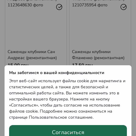
Саженцы клубники Сан
Саженцы клубники
Андреас (ремонтантная)
Фламенко (ремонтантная)
15.00 грн
17.50 грн
Нет в наличии
Нет в наличии
Мы заботимся о вашей конфиденциальности
Оптовые цены
Оптовые цены
Этот веб-сайт использует файлы cookie для маркетинга и
статистических целей, а также для безопасной и
оптимальной работы сайта. Вы можете изменить это в
настройках вашего браузера. Нажмите на кнопку
«Согласиться», чтобы дать согласие на использование
файлов cookie. Подробнее можно ознакомиться на
странице
Пользовательское соглашение
.
Согласиться