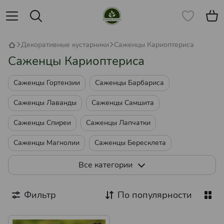
Декоративные кустарники
Саженцы Кариоптериса
Саженцы Кариоптериса
Саженцы Гортензии
Саженцы Барбариса
Саженцы Лаванды
Саженцы Самшита
Саженцы Спиреи
Саженцы Лапчатки
Саженцы Магнолии
Саженцы Бересклета
Саженцы Бирючины
Все категории
Саженцы Кизильника Декоративного
Фильтр
По популярности
Саженцы Вейгелы
Саженцы Пираканты
Саженцы Пузыреплодника
Саженцы Бузины