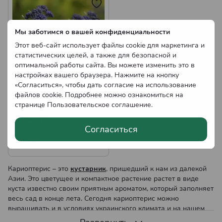
Саженцы Форзиции
Мы заботимся о вашей конфиденциальности
Саженцы Миндаля Декоративного
Саженцы Дерена
Этот веб-сайт использует файлы cookie для маркетинга и
статистических целей, а также для безопасной и
Саженцы Кустовой Ивы
Саженцы Гибискуса
оптимальной работы сайта. Вы можете изменить это в
настройках вашего браузера. Нажмите на кнопку
Саженцы Буддлеи
Саженцы Тамарикса
«Согласиться», чтобы дать согласие на использование
файлов cookie. Подробнее можно ознакомиться на
Саженцы Кариоптериса
Саженцы Олеандра
Саженцы Рододендронов
странице
Пользовательское соглашение
.
кландонского Р9
Саженцы Дипладении
Саженцы Кариоптериса
115.00 грн
Согласиться
Нет в наличии
Саженцы Фотинии
Саженцы Пиериса
Оптовые цены
Саженцы Лагерстремии
Саженцы Эрики
Кариоптерис – это
кустарник
, пришедший к нам из далекой
Саженцы Вереска
Азии. Это цветущее и компактное растение растет в виде
куста известно своим приятным ароматом, который заполняет
весь сад в конце лета. Сегодня кариоптерис можно
выращивать и в условиях украинского климата и на нашем
сайте вы узнаете, как это сделать.