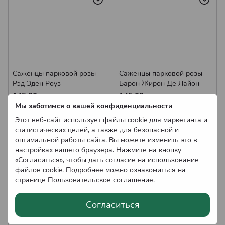
Саженцы парковой розы
Саженцы парковой розы
Рэд Эден Роуз
Барон Жирон Де Лайон
145.00 грн
145.00 грн
Нет в наличии
Мы заботимся о вашей конфиденциальности
Нет в наличии
Оптовые цены
Оптовые цены
Этот веб-сайт использует файлы cookie для маркетинга и
статистических целей, а также для безопасной и
оптимальной работы сайта. Вы можете изменить это в
настройках вашего браузера. Нажмите на кнопку
«Согласиться», чтобы дать согласие на использование
файлов cookie. Подробнее можно ознакомиться на
странице
Пользовательское соглашение
.
Согласиться