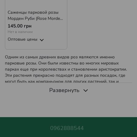
Саженцы парковой розы
Морден Руби (Rose Morden
Ruby)
145.00 грн
Нет в наличии
Оптовые цены
Одним из самых древних видов роз являются именно
парковые розы. Они были известны во многих мировых
парках еще при королевствах и становлении аристократии.
Эти растения прекрасно подходят для разных посадок, где
могут быть как компаньоном для других растений, так и
основным акцентом.
Развернуть
Парковые розы: основные характеристики и
преимущества
Парковые розы отличаются большими, раскидистыми
кустарниками, которые могут достигать высоты до 2 метров.
0962888544
Их цветки варьируются от простых до густомахровых, с