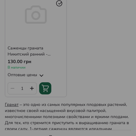
Саженцы граната
Никитский ранний -
раннего срока созревания,
130.00 грн
неприхотливый,
В наличии
морозостойкий Р9
Оптовые цены
Гранат
– это одно из самых популярных плодовых растений,
известное своей насыщенной вкусовой палитрой,
многочисленными полезными свойствами и яркими плодами.
Для тех, кто стремится приступить к выращиванию граната в
своем саду, 1-летние саженцы являются идеальным
выбором. Они характеризуются быстрой адаптацией, высокой