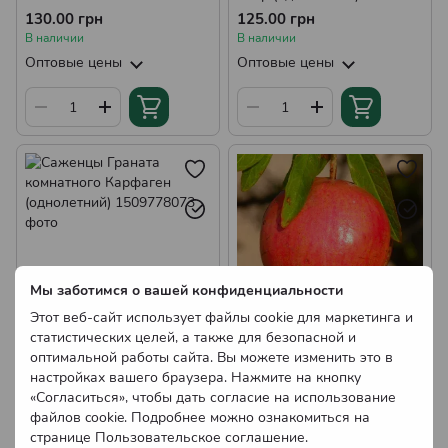
(однолетний)
130.00 грн
125.00 грн
В наличии
В наличии
Оптовые цены
Оптовые цены
Мы заботимся о вашей конфиденциальности
Этот веб-сайт использует файлы cookie для маркетинга и
статистических целей, а также для безопасной и
Саженцы Граната
Саженцы граната Лод-
оптимальной работы сайта. Вы можете изменить это в
комнатного Карфаген
Жуар (однолетний)
настройках вашего браузера. Нажмите на кнопку
(однолетний)
«Согласиться», чтобы дать согласие на использование
130.00 грн
125.00 грн
файлов cookie. Подробнее можно ознакомиться на
В наличии
В наличии
странице
Пользовательское соглашение
.
Оптовые цены
Оптовые цены