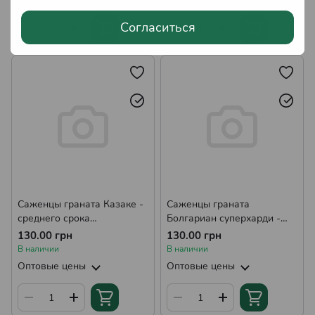
Согласиться
Саженцы граната Казаке -
Саженцы граната
среднего срока
Болгариан суперхарди -
созревания,
среднего срока
130.00 грн
130.00 грн
крупноплодный,
созревания,
В наличии
В наличии
самоплодный Р9
крупноплодный,
Оптовые цены
Оптовые цены
морозостойкий Р9