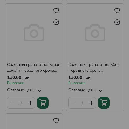
Саженцы граната Бельгиан
Саженцы граната Бельбек
делайт - среднего срока
- среднего срока
созревания,
созревания,
130.00 грн
130.00 грн
крупноплодный, сладкий Р9
крупноплодный, сладкий Р9
В наличии
В наличии
Оптовые цены
Оптовые цены