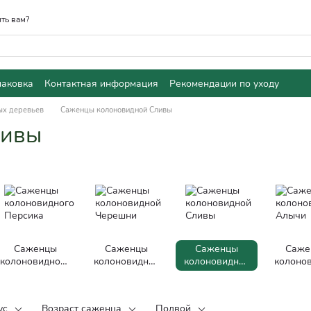
ть вам?
паковка
Контактная информация
Рекомендации по уходу
ых деревьев
Саженцы колоновидной Сливы
ливы
Саженцы
Саженцы
Саженцы
Саже
колоновидного
колоновидной
колоновидной
колоно
Персика
Черешни
Сливы
Алы
ус
Возраст саженца
Подвой