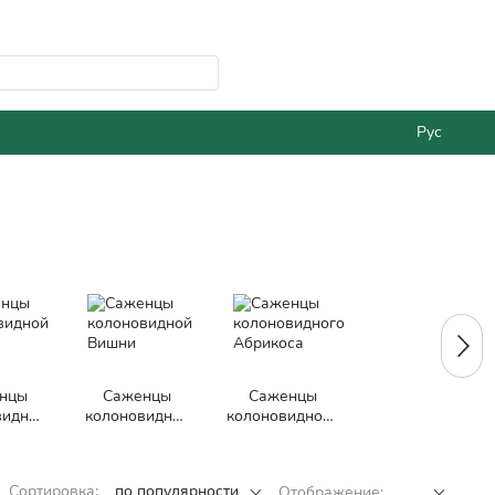
Рус
нцы
Саженцы
Саженцы
видной
колоновидной
колоновидного
чи
Вишни
Абрикоса
Сортировка:
по популярности
Отображение: