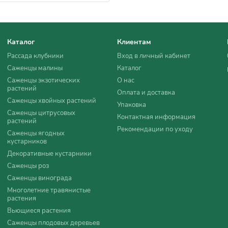
Каталог
Клиентам
Рассада клубники
Вход в личный кабинет
Саженцы малины
Каталог
Саженцы экзотических
О нас
растений
Оплата и доставка
Саженцы хвойных растений
Упаковка
Саженцы цитрусовых
Контактная информация
растений
Рекомендации по уходу
Саженцы ягодных
кустарников
Декоративные кустарники
Саженцы роз
Саженцы винограда
Многолетние травянистые
растения
Вьющиеся растения
Саженцы плодовых деревьев