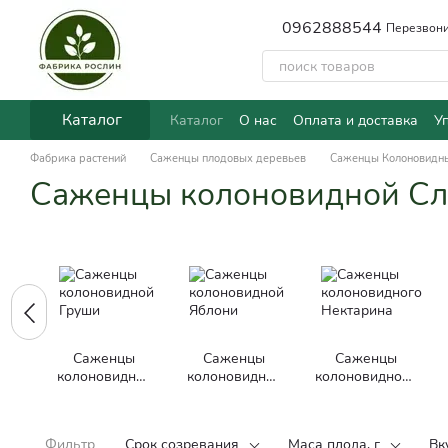
Перейти к основному контенту
0962888544
Перезвони
Каталог
Каталог
О нас
Оплата и доставка
У
Фабрика растений
Саженцы плодовых деревьев
Саженцы Колоновидн
Саженцы колоновидной С
Саженцы
Саженцы
Саженцы
колоновидной
колоновидной
колоновидного
Груши
Яблони
Нектарина
Фильтр
Срок созревания
Маса плода, г
Вк