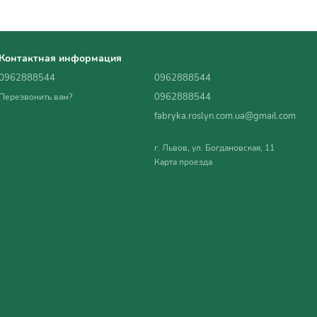
Контактная информация
0962888544
0962888544
0962888544
Перезвонить вам?
fabryka.roslyn.com.ua@gmail.com
г. Львов, ул. Богдановская, 11
Карта проезда