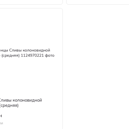
ливы колоновидной
(средняя)
н
ии