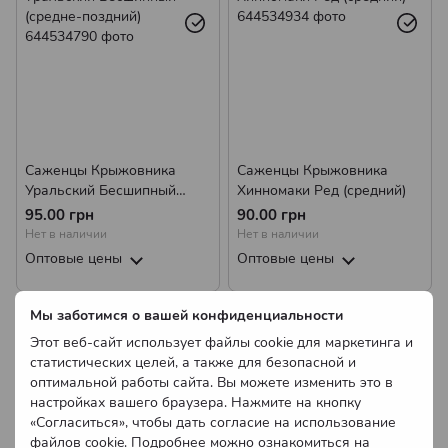
Саженцы Крыжовника
Саженцы Крыжовника
Уральский Бесшипный
Хинномаки Ред (средний)
(средне-поздний)
95.00 грн
90.00 грн
Нет в наличии
Нет в наличии
Оптовые цены
Оптовые цены
Мы заботимся о вашей конфиденциальности
Этот веб-сайт использует файлы cookie для маркетинга и
статистических целей, а также для безопасной и
оптимальной работы сайта. Вы можете изменить это в
настройках вашего браузера. Нажмите на кнопку
«Согласиться», чтобы дать согласие на использование
файлов cookie. Подробнее можно ознакомиться на