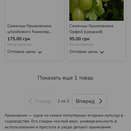
Саженцы Крыжовника
Саженцы Крыжовника
штамбового Каменяр
Орфей (средний)
(средний)
175.00 грн
95.00 грн
Нет в наличии
Нет в наличии
Оптовые цены
Оптовые цены
Показать еще 1 товар
Назад
Вперед
1
из 2
Крыжовник — одна из самых популярных ягодных культур в
садоводстве. Его сладко-кислый вкус, универсальность в
использовании и простота в уходе делают крыжовник