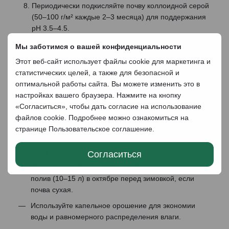
Периодически подкисляйте почву коллоидной серой
(50–100 г/м² каждые 2–3 месяца) для поддержания
pH 3.5–4.5.
Мы заботимся о вашей конфиденциальности
Полив и удобрения
Этот веб-сайт использует файлы cookie для маркетинга и
Полив
статистических целей, а также для безопасной и
Первые 2 недели:
Поливайте каждые 2–3 дня (5–
оптимальной работы сайта. Вы можете изменить это в
10 л на саженец), поддерживая влажность почвы без
настройках вашего браузера. Нажмите на кнопку
застоя воды.
«Согласиться», чтобы дать согласие на использование
файлов cookie. Подробнее можно ознакомиться на
Вегетационный период (март–август):
Поливайте
странице
Пользовательское соглашение
.
раз в 3–5 дней (10–15 л), когда верхние 4 см почвы
сухие. Во время плодоношения (июль–август, с 3–4
года) увеличьте полив до 15–20 л.
Согласиться
Осень (сентябрь–октябрь):
Проведите обильный
полив (10–15 л) в октябре перед зимовкой, если
почва сухая.
Используйте капельное орошение для экономии
воды и равномерного распределения влаги.