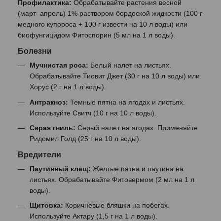
Профилактика:
Обрабатывайте растения весной
(март–апрель) 1% раствором бордоской жидкости (100 г
медного купороса + 100 г извести на 10 л воды) или
биофунгицидом Фитоспорин (5 мл на 1 л воды).
Болезни
Мучнистая роса:
Белый налет на листьях.
Обрабатывайте Тиовит Джет (30 г на 10 л воды) или
Хорус (2 г на 1 л воды).
Антракноз:
Темные пятна на ягодах и листьях.
Используйте Свитч (10 г на 10 л воды).
Серая гниль:
Серый налет на ягодах. Применяйте
Ридомил Голд (25 г на 10 л воды).
Вредители
Паутинный клещ:
Желтые пятна и паутина на
листьях. Обрабатывайте Фитовермом (2 мл на 1 л
воды).
Щитовка:
Коричневые бляшки на побегах.
Используйте Актару (1,5 г на 1 л воды).