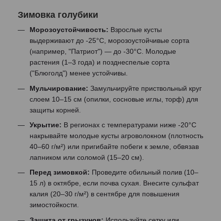
Зимовка голубики
Морозоустойчивость:
Взрослые кусты
выдерживают до -25°C, морозоустойчивые сорта
(например, "Патриот") — до -30°C. Молодые
растения (1–3 года) и позднеспелые сорта
("Блюголд") менее устойчивы.
Мульчирование:
Замульчируйте приствольный круг
слоем 10–15 см (опилки, сосновые иглы, торф) для
защиты корней.
Укрытие:
В регионах с температурами ниже -20°C
накрывайте молодые кусты агроволокном (плотность
40–60 г/м²) или пригибайте побеги к земле, обвязав
лапником или соломой (15–20 см).
Перед зимовкой:
Проведите обильный полив (10–
15 л) в октябре, если почва сухая. Внесите сульфат
калия (20–30 г/м²) в сентябре для повышения
зимостойкости.
Защита от грызунов:
Используйте сетку или