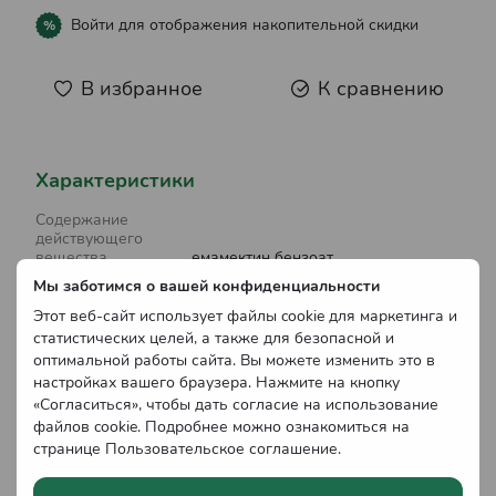
Войти
для отображения накопительной скидки
%
В избранное
К сравнению
Характеристики
Содержание
действующего
вещества
емамектин бензоат
Мы заботимся о вашей конфиденциальности
Химический
Этот веб-сайт использует файлы cookie для маркетинга и
состав
Неорганические
статистических целей, а также для безопасной и
Объем
0.03 л
оптимальной работы сайта. Вы можете изменить это в
настройках вашего браузера. Нажмите на кнопку
Вредный объект
Тля, Совка, Моли, Плодожорки,
«Согласиться», чтобы дать согласие на использование
Вредная черепашка, Блошки,
файлов cookie. Подробнее можно ознакомиться на
Колорадский жук, Цикадка,
странице
Пользовательское соглашение
.
Долгоносик