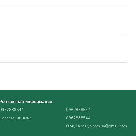
Контактная информация
0962888544
0962888544
0962888544
Перезвонить вам?
fabryka.roslyn.com.ua@gmail.com