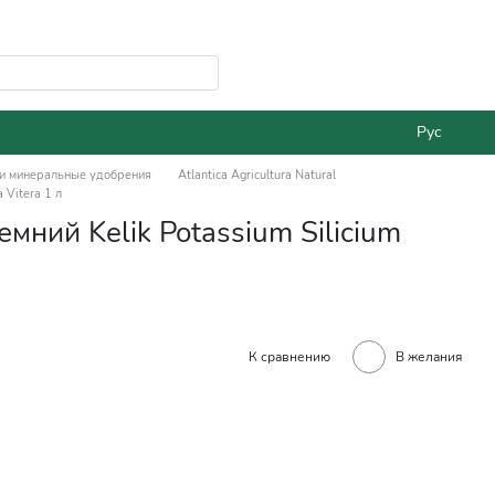
Рус
и минеральные удобрения
Atlantica Agricultura Natural
 Vitera 1 л
ний Kelik Potassium Silicium
К сравнению
В желания