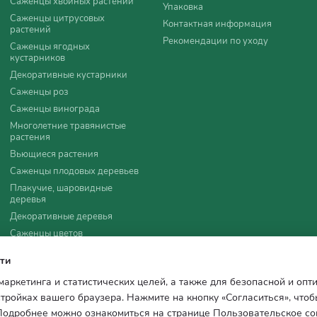
Саженцы хвойных растений
Упаковка
Саженцы цитрусовых
Контактная информация
растений
Рекомендации по уходу
Саженцы ягодных
кустарников
Декоративные кустарники
Саженцы роз
Саженцы винограда
Многолетние травянистые
растения
Вьющиеся растения
Саженцы плодовых деревьев
Плакучие, шаровидные
деревья
Декоративные деревья
Саженцы цветов
Удобрения, агротовары
ти
Семена
 маркетинга и статистических целей, а также для безопасной и оп
Все для мульчирования
стройках вашего браузера. Нажмите на кнопку «Согласиться», чтоб
 Подробнее можно ознакомиться на странице
Пользовательское с