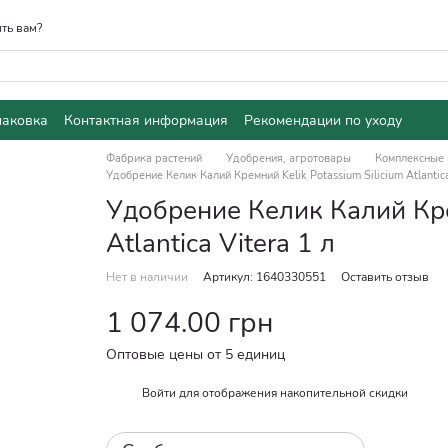
ть вам?
паковка
Контактная информация
Рекомендации по уходу
Фабрика растений
Удобрения, агротовары
Комплексные 
Удобрение Келик Калий Кремний Kelik Potassium Silicium Atlantica
Удобрение Келик Калий Крем
Atlantica Vitera 1 л
Нет в наличии
Артикул: 1640330551
Оставить отзыв
1 074.00 грн
Оптовые цены от 5 единиц
Войти
для отображения накопительной скидки
%