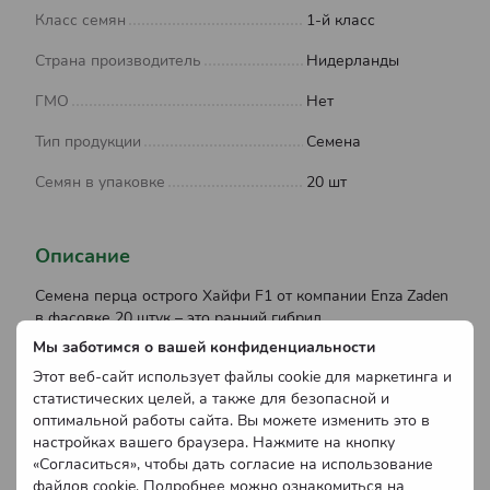
Класс семян
1-й класс
Страна производитель
Нидерланды
ГМО
Нет
Тип продукции
Семена
Семян в упаковке
20 шт
Описание
Семена перца острого Хайфи F1 от компании Enza Zaden
в фасовке 20 штук – это ранний гибрид,
характеризующийся высокой производительностью и
Мы заботимся о вашей конфиденциальности
устойчивостью к неблагоприятным условиям. Плоды
Этот веб-сайт использует файлы cookie для маркетинга и
имеют конусовидную форму, размером примерно 2 х 12
статистических целей, а также для безопасной и
см, и в стадии технической зрелости имеют темно-
оптимальной работы сайта. Вы можете изменить это в
зеленый цвет, а в биологической – красный.
настройках вашего браузера. Нажмите на кнопку
Растение обладает мощной корневой системой и густым
«Согласиться», чтобы дать согласие на использование
листовым аппаратом, что обеспечивает хорошую
файлов cookie. Подробнее можно ознакомиться на