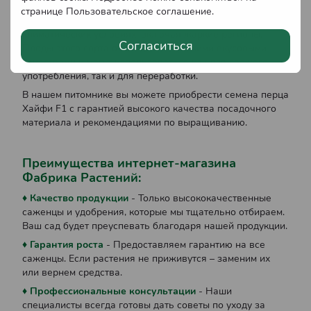
защищенность плодов от солнечных ожогов. Гибрид
странице
Пользовательское соглашение
.
Хайфи F1 подходит для выращивания в разных
климатических условиях, включая жаркие регионы.
Согласиться
Плоды этого сорта отличаются высокими вкусовыми
качествами и могут использоваться как для свежего
употребления, так и для переработки.
В нашем питомнике вы можете приобрести семена перца
Хайфи F1 с гарантией высокого качества посадочного
материала и рекомендациями по выращиванию.
Преимущества интернет-магазина
Фабрика Растений:
♦ Качество продукции
- Только высококачественные
саженцы и удобрения, которые мы тщательно отбираем.
Ваш сад будет преуспевать благодаря нашей продукции.
♦ Гарантия роста
- Предоставляем гарантию на все
саженцы. Если растения не приживутся – заменим их
или вернем средства.
♦ Профессиональные консультации
- Наши
специалисты всегда готовы дать советы по уходу за